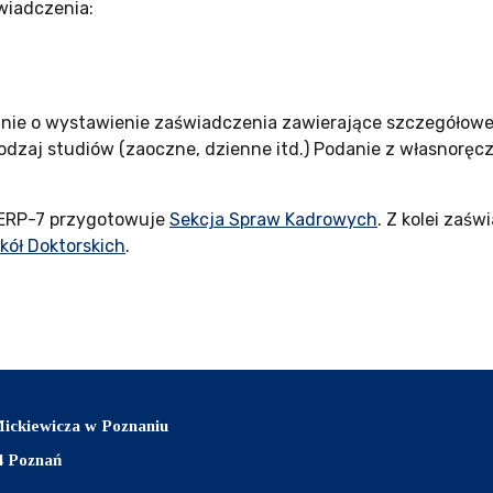
iadczenia:
nie o wystawienie zaświadczenia zawierające szczegółowe d
 rodzaj studiów (zaoczne, dzienne itd.) Podanie z własnor
 ERP-7 przygotowuje
Sekcja Spraw Kadrowych
. Z kolei zaśw
kół Doktorskich
.
ickiewicza w Poznaniu
14 Poznań