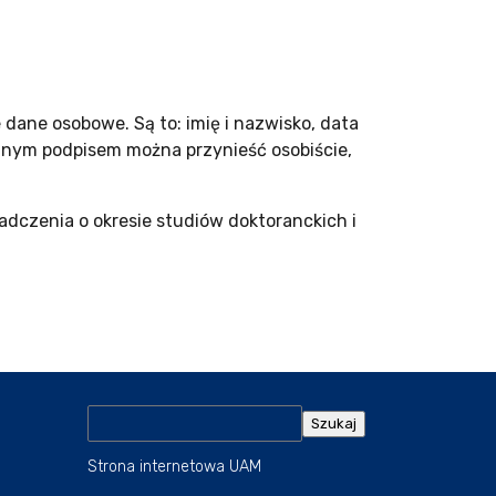
ane osobowe. Są to: imię i nazwisko, data
ęcznym podpisem można przynieść osobiście,
iadczenia o okresie studiów doktoranckich i
Szukaj
Strona internetowa UAM